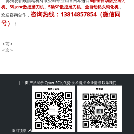
苏州赛帕埃惜精机有限公司专业销售日本进口
4轴全自动数控磨刀
机、5轴cnc数控磨刀机、5轴SP数控磨刀机、全自动钻头钝化机
，
咨询热线：13814857854（微信同
欢迎咨询合作，
号）
！
＜前＞
苏州赛帕埃惜精机惊艳亮相浙江宁波金属切削工业展览
＜次＞
如“月”而至，情满中秋|苏州赛帕埃惜精机祝大家中秋节快
乐！
｜
主页
产品展示
Cyber RC的优势
技术情报
企业情报
联系我们
返回顶部