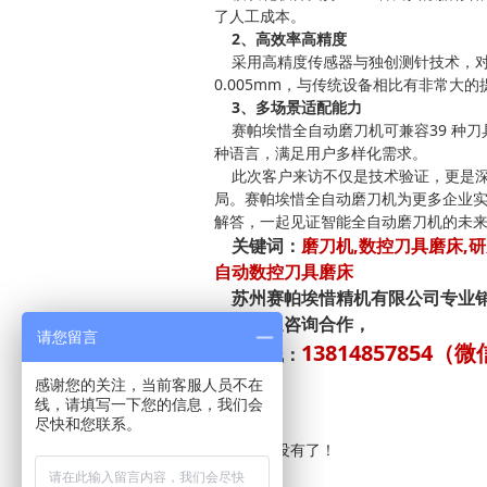
了人工成本。
2、高效率高精度
采用高精度传感器与独创测针技术，对
0.005mm，与传统设备相比有非常大的
3、多场景适配能力
赛帕埃惜全自动磨刀机可兼容39 种刀
种语言，满足用户多样化需求。
此次客户来访不仅是技术验证，更是深
局。赛帕埃惜全自动磨刀机为更多企业
解答，一起见证智能全自动磨刀机的未
关键词：
磨刀机,数控刀具磨床,研
自动数控刀具磨床
苏州赛帕埃惜精机有限公司专业
机
，欢迎咨询合作，
请您留言
13814857854（
咨询热线：
感谢您的关注，当前客服人员不在
线，请填写一下您的信息，我们会
尽快和您联系。
＜前＞
赛帕埃惜日本进口磨刀机：刀
＜次＞ 没有了！