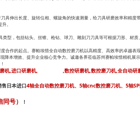
刀具伸出长度、旋转位相、螺旋角的快速测量，给刀具研磨效率和精度带
提升。
具类型，包括钻头、丝锥、枪钻、球刀、雕刻刀刀具等可根据刀形、材质
度合作的起点。赛帕埃惜全自动数控磨刀机以高精度、高效率的卓越表现
实现降本增效、提升企业核心竞争力。诚邀各界莅临苏州赛帕埃惜精机展
来！
磨机,进口研磨机,
进口磨刀机
,数控研磨机,数控磨刀机,全自动研
销售日本进口
4轴全自动数控磨刀机、5轴cnc数控磨刀机、5轴
微信同号）
！
具研磨的革新之选