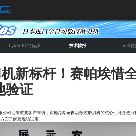
Cyber RC的优势
技术情报
企业情
详细技术情报
关于切削工具
公司新闻
公司简
赛帕资
磨刀机新标杆！赛帕埃惜
地验证
有限公司迎来重要客户来访，实地考察全自动数控磨刀机的核心性能并进行
多方面了解及现场试用。