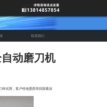
报
联系我们
介
质
全自动磨刀机
打样试用，客户特地墨西哥回国看设