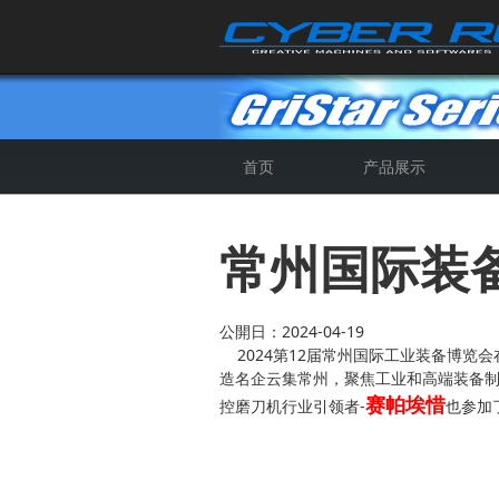
首页
产品展示
4轴全自动数控磨刀机
5轴CNC数控磨刀机
全自动钻头钝化机
5轴SP数控磨刀机
常州国际装
公開日：2024-04-19
2024第12届常州国际工业装备博览会
造名企云集常州，聚焦工业和高端装备
赛帕埃惜
控磨刀机行业引领者-
也参加