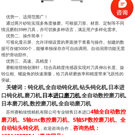
优势一、适用范围广！
通过两片砂轮实现多角度修磨。可根据刀形、材质、定制等不同
情况磨削39种刀具，亦可切换多种语言，满足用户多样化需求。
优势二、操作简单！
可视化显示屏、允许详细设置的界面便于查看与操作。创建的数
据可存储5000个，能够单独保存亦可自由调用。自动润滑功能无需
维护滑动部件。
优势三、高速、高精度！
赛帕埃惜独创测针，结合高精度传感器实现对刀具伸出长度、旋
转位相、螺旋角的快速测量，给刀具研磨效率和精度带来飞跃性的
突破。
关键词：钝化机,全自动钝化机,钻头钝化机,日本进
口钝化机,磨刀机,
日本
进口磨刀机
,全自动数控磨刀机,
日本磨刀机,数控磨刀机,全自动磨刀机
4轴全自动数控
苏州赛帕埃惜精机有限公司专业销售日本进口
磨刀机、5轴cnc数控磨刀机、5轴SP数控磨刀机、全
自动钻头钝化机
咨询热线：
，欢迎咨询合作，