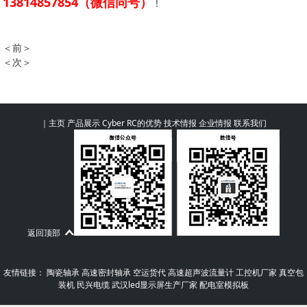
13814857854（微信同号）
！
＜前＞
5轴SP数控磨刀机研磨刀型参数
＜次＞
五轴sp数控磨刀机床的优点
｜
主页
产品展示
Cyber RC的优势
技术情报
企业情报
联系我们
返回顶部
友情链接：
陶瓷轴承
高速密封轴承
空运货代
高速超声波流量计
工控机厂家
真空包
装机
民兴电缆
武汉led显示屏生产厂家
配电室模拟板