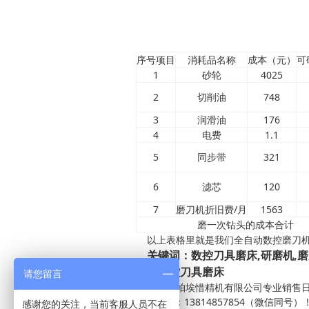
序号项目
消耗品名称
成本（元）
可
1
砂轮
4025
2
切削油
748
3
润滑油
176
4
电费
1.1
5
同步带
321
6
滤芯
120
7
磨刀机折旧费/月
1563
磨一次钻头的成本合计
以上表格里就是我们全自动数控磨刀机
关键词：数控刀具磨床,研磨机,磨
自动数控刀具磨床
请您留言
苏州赛帕埃惜精机有限公司专业销售日本
咨询热线：13814857854（微信同号）
感谢您的关注，当前客服人员不在