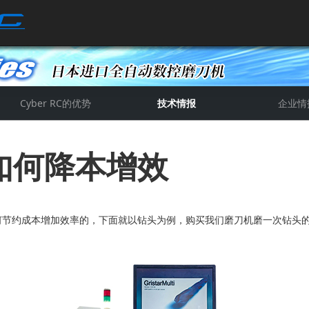
Cyber RC的优势
技术情报
企业情
详细技术情报
关于切削工具
公司新闻
公司简
赛帕资
如何降本增效
节约成本增加效率的，下面就以钻头为例，购买我们磨刀机磨一次钻头