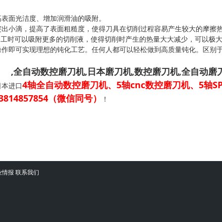
表面光洁度、增加润滑油的吸附。
出小滴，提高了表面粗糙度，使得刀具在切削过程容易产生较大的摩擦热
加工时可以吸附更多的切削液，使得切削时产生的热量大大减少，可以极
作即可实现理想的钝化工艺。任何人都可以轻松做到高质量钝化。区别于
刀机
,全自动数控磨刀机,日本磨刀机,数控磨刀机,全自动磨
4轴全自动数控磨刀机、5轴cnc数控磨刀机、5轴
日本进口
814857854（微信同号）
！
的“立铣刀”再研磨5（槽研磨）
及机器参数
业情报
联系我们