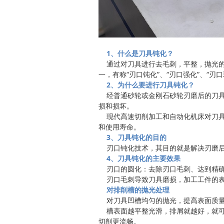
1、什么是刀具钝化？
通过对刀具进行去毛刺，平整，抛光的
一，有称“刃口钝化”、“刃口强化”、“刃口珩磨
2、为什么要进行刀具钝化？
经普通砂轮或金刚石砂轮刃磨后的刀具刃
损和损坏。
现代高速切削加工和自动化机床对刀具
和使用寿命。
3、刀具钝化的目的
刃口钝化技术，其目的就是解决刃磨后
4、刀具钝化的主要效果
刃口的圆化：去除刃口毛刺、达到精确
刃口毛刺导致刀具磨损，加工工件的表
对排削槽的抛光处理
对刀具凹槽均匀的抛光，提高表面质量
槽表面越平整光滑，排屑就越好，就可实
切削更流畅。