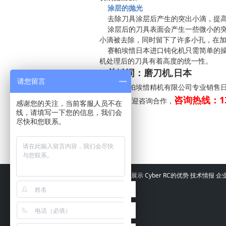
涂层的抛光
去除刀具涂层后产生的突出小滴，提高
涂层后的刀具表面会产生一些微小的突
小滴被去除，同时留下了许多小孔，在
赛帕埃惜日本进口钝化机只需简单的操
机处理后的刀具有着高度的统一性。
关键词：磨刀机,日本
进口磨
请您留言
苏州赛帕埃惜精机有限公司专业销售
化机
咨询热线：13
，欢迎咨询合作，
感谢您的关注，当前客服人员不在
线，请填写一下您的信息，我们会
尽快和您联系。
＜前＞
自动工具磨床GriStar系列中
＜次＞
全自动钻头钝化机的钝化流程
｜
主页
产品展示
Cyber RC的优势
技术情报
企