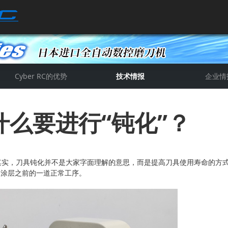
Cyber RC的优势
技术情报
企业情
详细技术情报
关于切削工具
公司新闻
公司简
赛帕资
么要进行“钝化”？
实，刀具钝化并不是大家字面理解的意思，而是提高刀具使用寿命的方式
，涂层之前的一道正常工序。