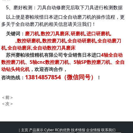
5、磨好检测：刀具自动修磨完后取下刀具进行检测数据
以上便是赛帕埃惜日本进口全自动磨刀机的操作流程，更
多关于全自动磨刀机的相关信息请关注我们！
关键词：
磨刀机,数控刀具磨床,研磨机,进口研磨机,
进口
磨刀机
,数控研磨机,数控磨刀机,全自动研磨机,全自动磨刀
机,全自动磨床,全自动数控刀具磨床
苏州赛帕埃惜精机有限公司专业销售日本进口
4轴全自动
数控磨刀机、5轴cnc数控磨刀机、5轴SP数控磨刀机、全自
动钻头钝化机
，欢迎咨询合作，
13814857854（微信同号）
咨询热线：
！
＜前＞
五轴全自动磨刀机修磨直径4mm的铣刀成本核算
＜次＞
全自动磨刀机选购指南
｜
主页
产品展示
Cyber RC的优势
技术情报
企业情报
联系我们