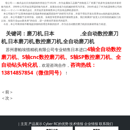
母公司——株式会社日光电机制作所创立于1952年，作为金属加工品量产的制造工厂积累了机床专业相关的丰富经
验与技术。1990年公司开始活用该经验与技术，发展自动省力化机械的研究与开发。2004年成立了作为机器销售公司的
本社——サイバーRC株式会社，并开始开发和销售本公司自有品牌机器软件。
本公司致力于“以简单的操作实现效率的机械系统软件”的研究与开发，并基于理念开发出世界shou创的超先进机构。
此外，本公司着眼于全球市场，在欧美、东南亚等世界各国开展销售业务。我们将秉持“改变人们对传统机械加工的
认知，创造行业quan新未来”的信念，进一步推动开发技术的提升。
今后，本公司将持续不断地提供独特的理念和新的技术，作为全自动数控磨刀机的先驱者而奋力前进。
关键词：磨刀机,日本
进口磨刀机
,全自动数控磨刀
机,日本磨刀机,数控磨刀机,全自动磨刀机
4轴全自动数控
苏州赛帕埃惜精机有限公司专业销售日本进口
磨刀机、5轴cnc数控磨刀机、5轴SP数控磨刀机、全
自动钻头钝化机
咨询热线：
，欢迎咨询合作，
13814857854（微信同号）
！
＜前＞
日本进口全自动钻头钝化机
＜次＞
赛帕埃惜进口钝化机的钝化流程
｜
主页
产品展示
Cyber RC的优势
技术情报
企业情报
联系我们