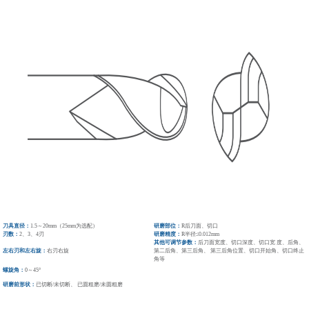
刀具直径：
1.5～20mm（25mm为选配）
研磨部位：
R后刀面、切口
刃数：
2、3、4刃
研磨精度：
R半径≤0.012mm
其他可调节参数：
后刀面宽度、切口深度、切口宽
度、后角、
左右刃和左右旋：
右刃右旋
第二后角、第三后角、
第三后角位置、切口开始角、切
口终止
角等
螺旋角：
0～45°
研磨前形状：
已切断/未切断、
已圆粗磨/未圆粗磨