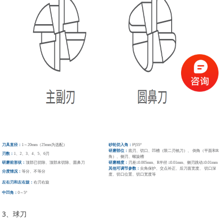
刀具直径：
1～20mm（25mm为选配）
砂轮切入角：
约55°
研磨部位：
底刃、切口、凹槽（限二刃铣刀）、
倒角（平面和R
刃数：
1、2、3、4、5、6刃
角）、侧刃、螺旋槽
研磨前形状：
顶部已切除、顶部未切除、圆鼻刀
研磨精度：
刃差≤0.005mm、R半径
≤0.01mm、侧刃跳动≤0.01mm
其他可调节参数：
尖角保护、交点补正、后刀面宽度、
切口深
分度情况：
等分、不等分
度、切口位置、切口宽度等
左右刃和左右旋：
右刃右旋
中凹角：
0～5°
3、球刀