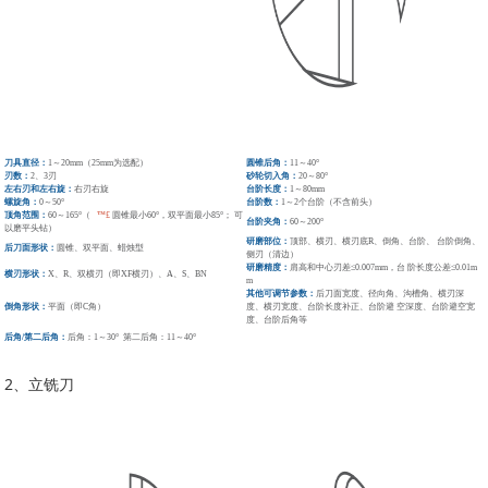
刀具直径：
1～20mm（25mm为选配）
圆锥后角：
11～40°
刃数：
2、3刃
砂轮切入角：
20～80°
左右刃和左右旋：
右刃右旋
台阶长度：
1
～80mm
螺旋角：
0～50°
台阶数：
1～2个台阶（不含前头）
顶角范围：
60～165°（
™£
圆锥最小60°，双平
面最小85°；
可
台阶夹角：
60～200°
以磨平头钻）
研磨部位：
顶部、横刃、横刃底R、倒角、台阶、
台阶倒角、
后刀面形状：
圆锥、双平面、蜡烛型
侧刃（清边）
研磨精度：
肩高和中心刃差≤0.007mm，台
阶长度公差≤0.01m
横刃形状：
X、R、双横刃（即XF横刃）、A、S、BN
m
其他可调节参数：
后刀面宽度、径向角、沟槽角、横刃深
倒角形状：
平面（即C角）
度、横刃宽度、台阶长度补正、台阶避
空深度、台阶避空宽
度、台阶后角等
后角/第二后角：
后角：1～30° 第二后角：11～40°
2、立铣刀